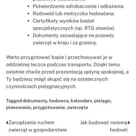
Potwierdzenie odrobaczenia i odkażenia.
Rodowód lub metryczka hodowlana.
Certyfikaty wyników badań
specjalistycznych (np. RTG stawów).
Dokumenty zezwalające na przewóz
zwierząt w kraju i za granicę.
Warto przygotować kopie i przechowywać je w
oddzielnej teczce podczas transportu. Dzięki temu
ostatnie chwile przed prezentacją upłyną spokojniej, a
Ty będziesz mógł skupić się na ostatecznych
czynnościach pielęgnacyjnych.
Tagged
dokumenty
,
hodowca
,
kalendarz
,
pielęgn
,
planowanie
,
przygotowanie
,
zwierzęta
Zarządzanie ruchem
Jak budować renomę
Nawigacja
zwierząt w gospodarstwie
hodowli
wpisu