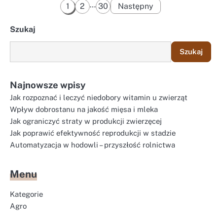
Stronicowanie
…
1
2
30
Następny
wpisów
Szukaj
Szukaj
Najnowsze wpisy
Jak rozpoznać i leczyć niedobory witamin u zwierząt
Wpływ dobrostanu na jakość mięsa i mleka
Jak ograniczyć straty w produkcji zwierzęcej
Jak poprawić efektywność reprodukcji w stadzie
Automatyzacja w hodowli – przyszłość rolnictwa
Menu
Kategorie
Agro