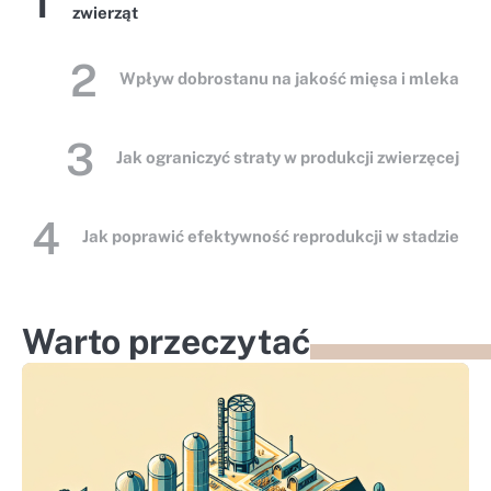
1
zwierząt
2
Wpływ dobrostanu na jakość mięsa i mleka
3
Jak ograniczyć straty w produkcji zwierzęcej
4
Jak poprawić efektywność reprodukcji w stadzie
5
Automatyzacja w hodowli – przyszłość
rolnictwa
Warto przeczytać
1
Jak rozpoznać i leczyć niedobory witamin u
zwierząt
2
Wpływ dobrostanu na jakość mięsa i mleka