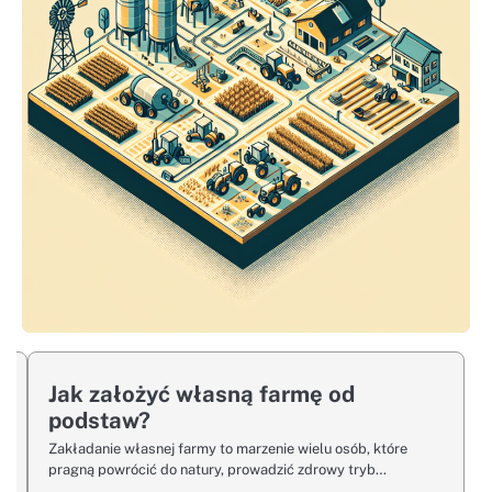
3
Jak ograniczyć straty w produkcji zwierzęcej
4
Jak poprawić efektywność reprodukcji w stadzie
5
Automatyzacja w hodowli – przyszłość
rolnictwa
Jak założyć własną farmę od
podstaw?
Zakładanie własnej farmy to marzenie wielu osób, które
pragną powrócić do natury, prowadzić zdrowy tryb…