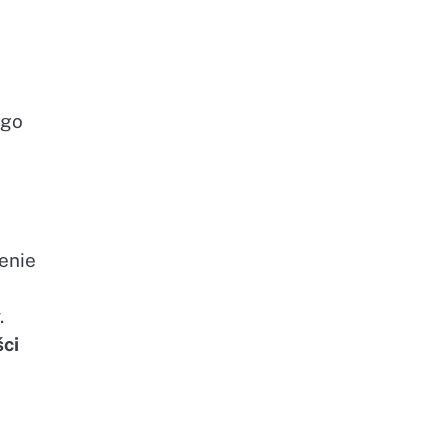
ego
enie
.
ści