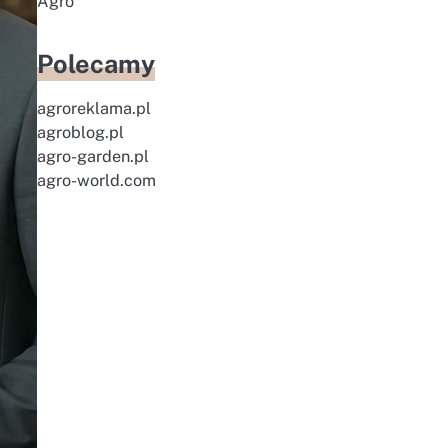
Agro
Polecamy
agroreklama.pl
agroblog.pl
agro-garden.pl
agro-world.com