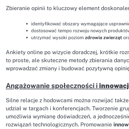
Zbieranie opinii to kluczowy element doskonale
identyfikować obszary wymagające usprawni
dostosować tempo rozwoju nowych produktó
utrzymać wysoki poziom
zdrowia zwierząt
ora
Ankiety online po wizycie doradczej, krótkie r
to proste, ale skuteczne metody zbierania dany
wprowadzać zmiany i budować pozytywną opini
Angażowanie społeczności i
innowacj
Silne relacje z hodowcami można rozwijać takż
udział w targach i konferencjach. Tworzenie g
umożliwia wymianę doświadczeń, a jednocześnie
rozwiązań technologicznych. Promowanie
innow