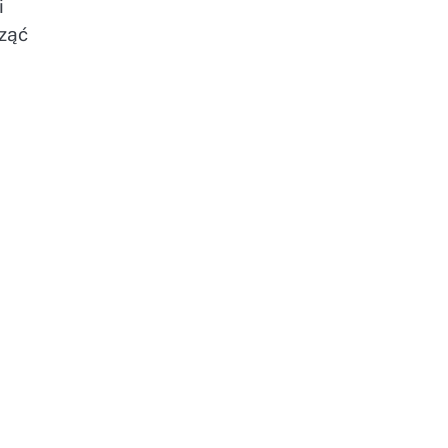
i
ząć