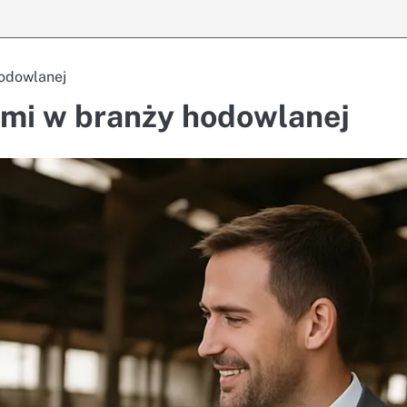
hodowlanej
tami w branży hodowlanej