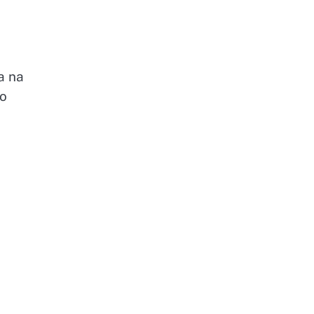
a na
do