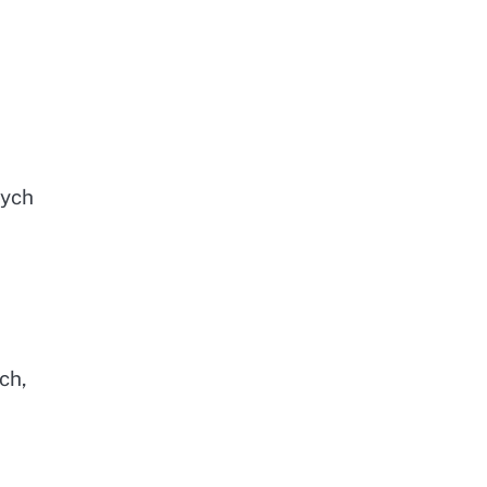
wych
ch,