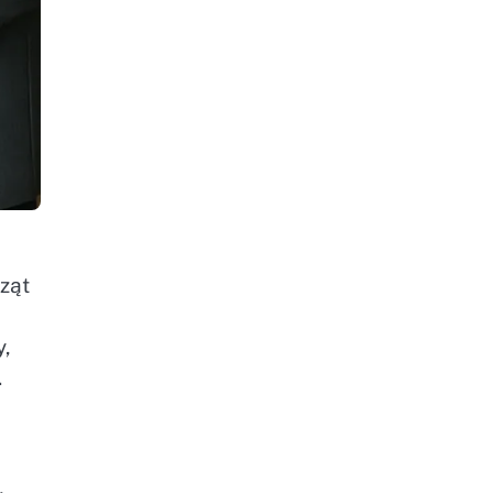
ząt
y,
.