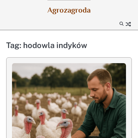
Skip
Agrozagroda
to
content
Tag:
hodowla indyków