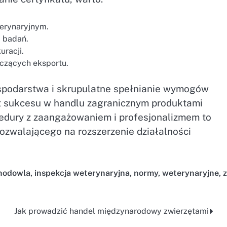
terynaryjnym.
i badań.
uracji.
czących eksportu.
podarstwa i skrupulatne spełnianie wymogów
t sukcesu w handlu zagranicznym produktami
edury z zaangażowaniem i profesjonalizmem to
zwalającego na rozszerzenie działalności
hodowla
,
inspekcja weterynaryjna
,
normy
,
weterynaryjne
,
Jak prowadzić handel międzynarodowy zwierzętami