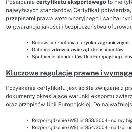
Posiadanie
certyfikatu eksportowego
to nie ty
najwyższych standardów. Certyfikat potwierdza
przepisami
prawa weterynaryjnego i sanitarnych
to gwarancja jakości i bezpieczeństwa oferowa
Budowanie zaufania na
rynku zagranicznym
.
Ochrona
zdrowia zwierząt
i konsumentów.
Spełnienie standardów Unii Europejskiej i in
Kluczowe regulacje prawne i wymaga
Pozyskanie certyfikatu jest ściśle związane z
dokumenty określające warunki eksportu zwierz
oraz przepisów Unii Europejskiej. Do najważniejs
Rozporządzenie (WE) nr 853/2004 – normy hi
Rozporządzenie (WE) nr 854/2004 – nadzór u