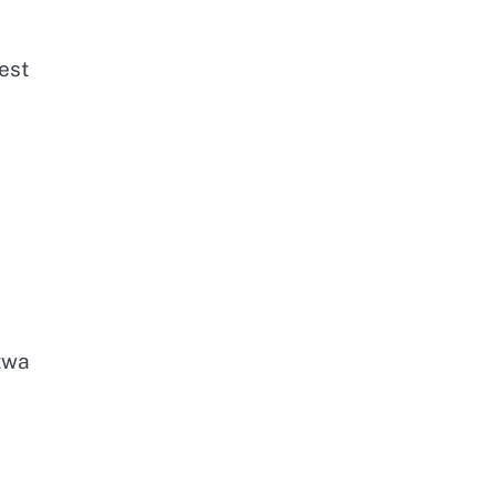
est
twa