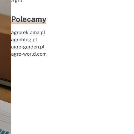
Agro
Polecamy
agroreklama.pl
agroblog.pl
agro-garden.pl
agro-world.com