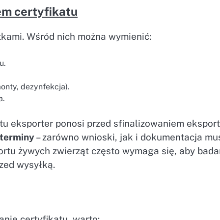
em certyfikatu
tkami. Wśród nich można wymienić:
u.
onty, dezynfekcja).
a.
tu eksporter ponosi przed sfinalizowaniem eksport
terminy
– zarówno wnioski, jak i dokumentacja mu
ortu żywych zwierząt często wymaga się, aby bada
rzed wysyłką.
ie certyfikatu, warto: