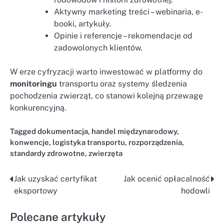
Aktywny marketing treści – webinaria, e-
booki, artykuły.
Opinie i referencje – rekomendacje od
zadowolonych klientów.
W erze cyfryzacji warto inwestować w platformy do
monitoringu
transportu oraz systemy śledzenia
pochodzenia zwierząt, co stanowi kolejną przewagę
konkurencyjną.
Tagged
dokumentacja
,
handel międzynarodowy
,
konwencje
,
logistyka transportu
,
rozporządzenia
,
standardy zdrowotne
,
zwierzęta
Jak uzyskać certyfikat
Jak ocenić opłacalność
Nawigacja
eksportowy
hodowli
wpisu
Polecane artykuły