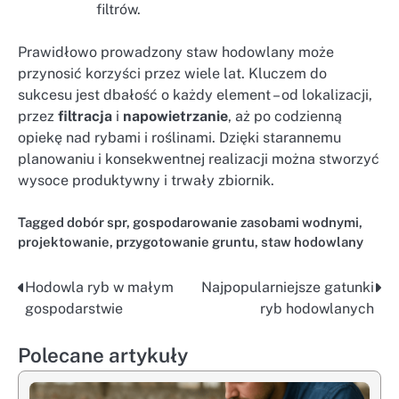
filtrów.
Prawidłowo prowadzony staw hodowlany może
przynosić korzyści przez wiele lat. Kluczem do
sukcesu jest dbałość o każdy element – od lokalizacji,
przez
filtracja
i
napowietrzanie
, aż po codzienną
opiekę nad rybami i roślinami. Dzięki starannemu
planowaniu i konsekwentnej realizacji można stworzyć
wysoce produktywny i trwały zbiornik.
Tagged
dobór spr
,
gospodarowanie zasobami wodnymi
,
projektowanie
,
przygotowanie gruntu
,
staw hodowlany
Hodowla ryb w małym
Najpopularniejsze gatunki
Nawigacja
gospodarstwie
ryb hodowlanych
wpisu
Polecane artykuły