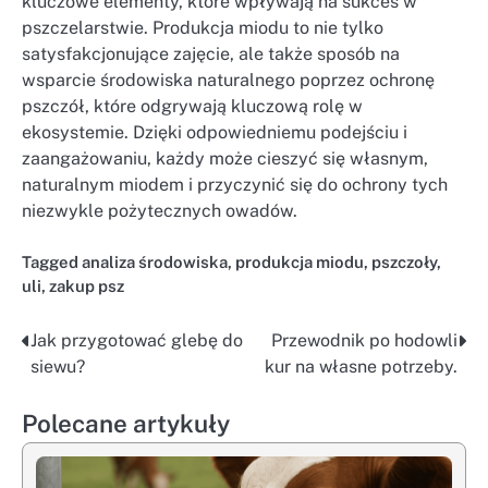
kluczowe elementy, które wpływają na sukces w
pszczelarstwie. Produkcja miodu to nie tylko
satysfakcjonujące zajęcie, ale także sposób na
wsparcie środowiska naturalnego poprzez ochronę
pszczół, które odgrywają kluczową rolę w
ekosystemie. Dzięki odpowiedniemu podejściu i
zaangażowaniu, każdy może cieszyć się własnym,
naturalnym miodem i przyczynić się do ochrony tych
niezwykle pożytecznych owadów.
Tagged
analiza środowiska
,
produkcja miodu
,
pszczoły
,
uli
,
zakup psz
Jak przygotować glebę do
Przewodnik po hodowli
Nawigacja
siewu?
kur na własne potrzeby.
wpisu
Polecane artykuły