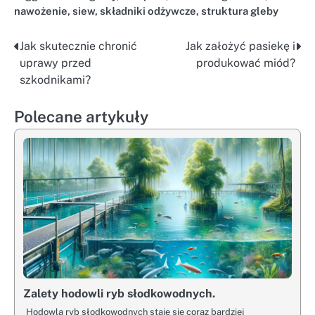
nawożenie
,
siew
,
składniki odżywcze
,
struktura gleby
Jak skutecznie chronić
Jak założyć pasiekę i
Nawigacja
uprawy przed
produkować miód?
wpisu
szkodnikami?
Polecane artykuły
Zalety hodowli ryb słodkowodnych.
Hodowla ryb słodkowodnych staje się coraz bardziej