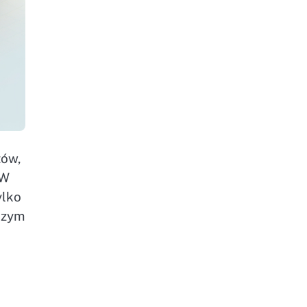
tów,
 W
ylko
szym