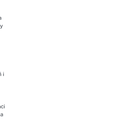
a
ty
 i
ci
la