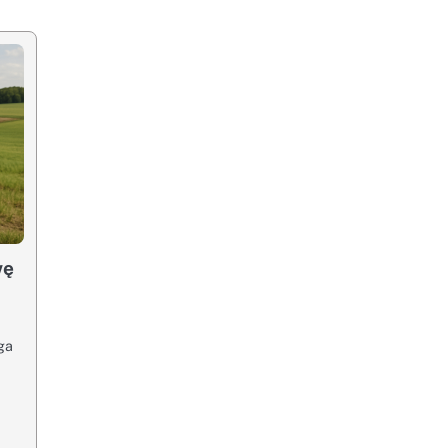
wę
ga