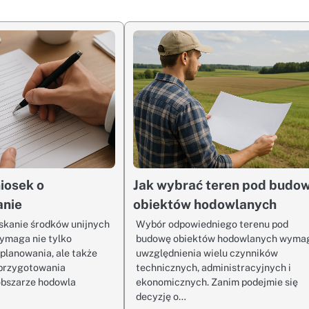
iosek o
Jak wybrać teren pod budo
anie
obiektów hodowlanych
skanie środków unijnych
Wybór odpowiedniego terenu pod
ymaga nie tylko
budowę obiektów hodowlanych wyma
lanowania, ale także
uwzględnienia wielu czynników
przygotowania
technicznych, administracyjnych i
obszarze hodowla
ekonomicznych. Zanim podejmie się
decyzję o…