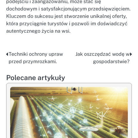
podejściu i zaangażowaniu, może stać się
dochodowym i satysfakcjonującym przedsięwzięciem.
Kluczem do sukcesu jest stworzenie unikalnej oferty,
która przyciągnie turystów i pozwoli im doświadczyć
autentycznego życia na wsi.
Techniki ochrony upraw
Jak oszczędzać wodę w
Nawigacja
przed przymrozkami.
gospodarstwie?
wpisu
Polecane artykuły