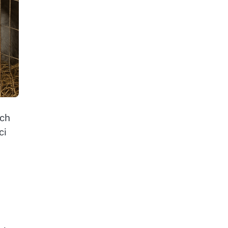
ych
ci