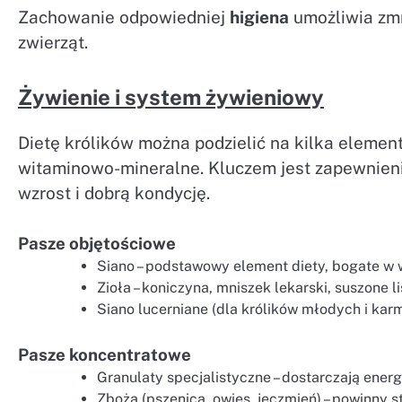
Zachowanie odpowiedniej
higiena
umożliwia zmn
zwierząt.
Żywienie i system żywieniowy
Dietę królików można podzielić na kilka elemen
witaminowo-mineralne. Kluczem jest zapewnieni
wzrost i dobrą kondycję.
Pasze objętościowe
Siano – podstawowy element diety, bogate w
Zioła – koniczyna, mniszek lekarski, suszone liś
Siano lucerniane (dla królików młodych i kar
Pasze koncentratowe
Granulaty specjalistyczne – dostarczają energ
Zboża (pszenica, owies, jęczmień) – powinny