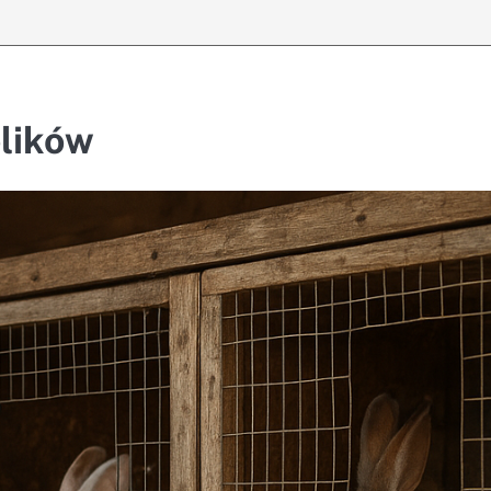
ólików