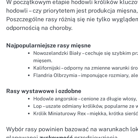
W początkowym etapie hodowli królików kluczow
hodowli – czy priorytetem jest produkcja mięsn
Poszczególne rasy różnią się nie tylko wygląde
odpornością na choroby.
Najpopularniejsze rasy mięsne
Nowozelandzki Biały – cechuje się szybkim p
mięsem.
Kalifornijski – odporny na zmienne warunki ś
Flandria Olbrzymia – imponujące rozmiary, al
Rasy wystawowe i ozdobne
Hodowle angorskie – cenione za długie włosy, 
Lop – uszate odmiany królików, popularne ze
Królik Miniaturowy Rex – miękka, krótka sierś
Wybór rasy powinien bazować na warunkach lok
planowanej
zyskowność
przedsięwzięcia.