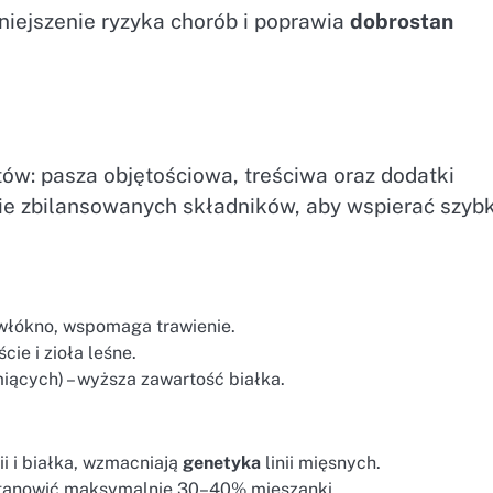
iejszenie ryzyka chorób i poprawia
dobrostan
tów: pasza objętościowa, treściwa oraz dodatki
e zbilansowanych składników, aby wspierać szybk
 włókno, wspomaga trawienie.
cie i zioła leśne.
miących) – wyższa zawartość białka.
ii i białka, wzmacniają
genetyka
linii mięsnych.
 stanowić maksymalnie 30–40% mieszanki.