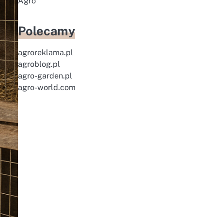
Agro
Polecamy
agroreklama.pl
agroblog.pl
agro-garden.pl
agro-world.com