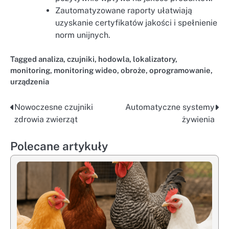
Zautomatyzowane raporty ułatwiają
uzyskanie certyfikatów jakości i spełnienie
norm unijnych.
Tagged
analiza
,
czujniki
,
hodowla
,
lokalizatory
,
monitoring
,
monitoring wideo
,
obroże
,
oprogramowanie
,
urządzenia
Nowoczesne czujniki
Automatyczne systemy
Nawigacja
zdrowia zwierząt
żywienia
wpisu
Polecane artykuły