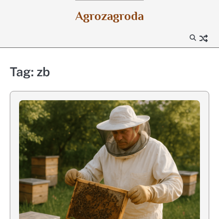
Skip
Agrozagroda
to
content
Tag:
zb