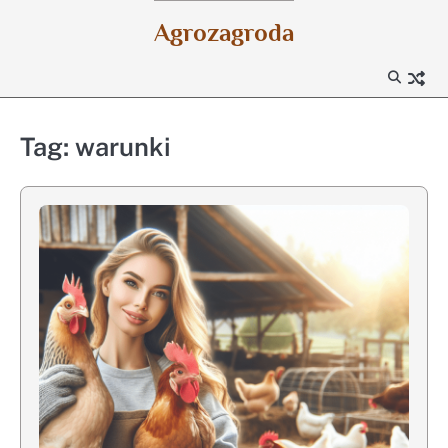
Skip
Agrozagroda
to
content
Tag:
warunki