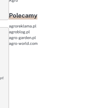
Agro
Polecamy
agroreklama.pl
agroblog.pl
agro-garden.pl
agro-world.com
zyć