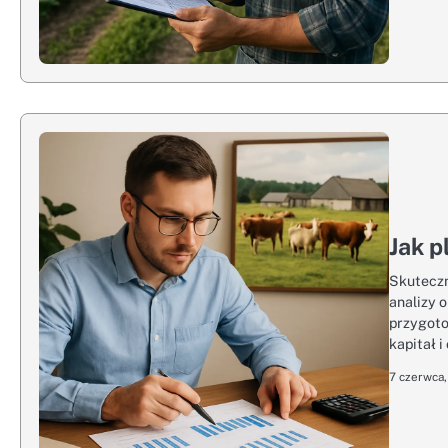
Jak p
Skuteczn
analizy 
przygoto
kapitał 
7 czerwca