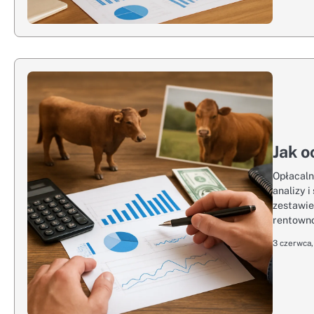
Jak o
Opłacaln
analizy 
zestawie
rentowno
3 czerwca