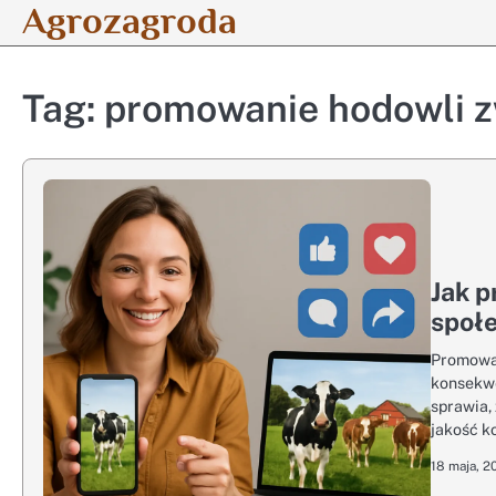
Agrozagroda
Skip
to
content
Tag:
promowanie hodowli z
Jak 
społ
Promowan
konsekwe
sprawia,
jakość k
18 maja, 2