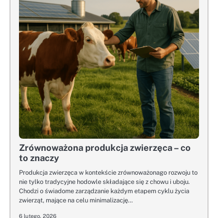
Zrównoważona produkcja zwierzęca – co
to znaczy
Produkcja zwierzęca w kontekście zrównoważonago rozwoju to
nie tylko tradycyjne hodowle składające się z chowu i uboju.
Chodzi o świadome zarządzanie każdym etapem cyklu życia
zwierząt, mające na celu minimalizację…
6 lutego, 2026