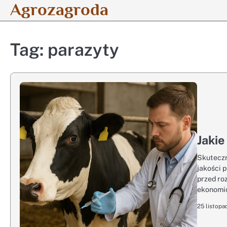
Agrozagroda
Skip
to
content
Tag:
parazyty
Jakie
Skuteczn
jakości 
przed ro
ekonomi
25 listopa