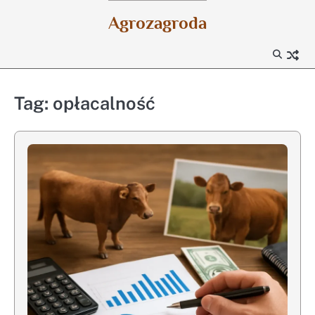
Skip
Agrozagroda
to
content
Tag:
opłacalność