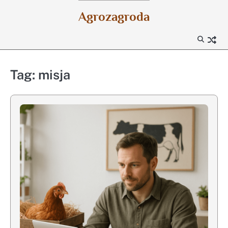
Skip
Agrozagroda
to
content
Tag:
misja