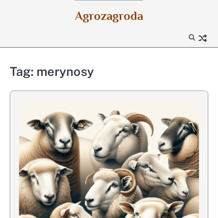
Skip
Agrozagroda
to
content
Tag:
merynosy