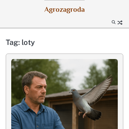
Skip
Agrozagroda
to
content
Tag:
loty