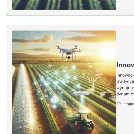
Innow
Innowacy
tradycyj
wydajnoś
dynamicz
29 listopa