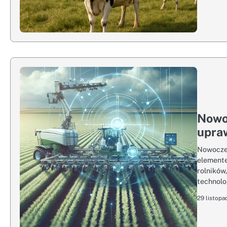
Nowo
upra
Nowoczes
elemente
rolników
technolo
29 listopa