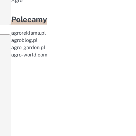
Agro
Polecamy
agroreklama.pl
agroblog.pl
agro-garden.pl
agro-world.com